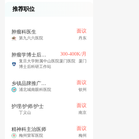
推荐职位
面议
肿瘤科医生
第九六六医院
丹东
300-400K/月
肿瘤学博士后（张博恒课题组-肝肿瘤内科）
复旦大学附属中山医院厦门医院
厦门
博士后科研工作站
面议
乡镇品牌推广业务员
浦北城南眼科医院
钦州
面议
护理/护师/护士
丁义山
南京
面议
精神科主治医师
梅州荣军医院
梅州