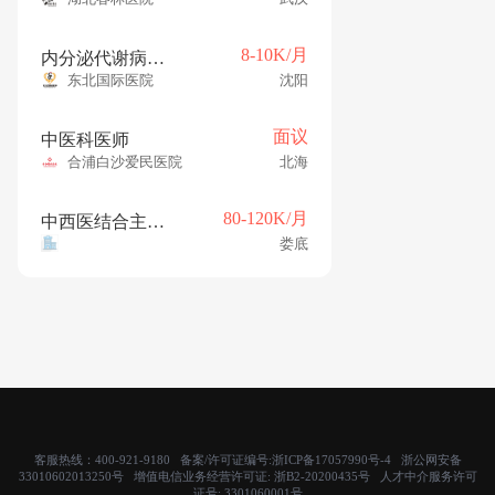
8-10K/月
内分泌代谢病科住院医师（年薪12-15w）
东北国际医院
沈阳
面议
中医科医师
合浦白沙爱民医院
北海
80-120K/月
中西医结合主任医师
娄底
客服热线：400-921-9180 备案/许可证编号:
浙ICP备17057990号-4
浙公网安备
33010602013250号 增值电信业务经营许可证:
浙B2-20200435号
人才中介服务许可
证号:
3301060001号