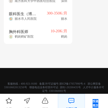
南方医科大学中西医结合医院
深圳
300-350K/月
眼科医生（博士 年薪30w）
丽水市人民医院
丽水
10-20K/月
胸外科医师
鹤岗鹤矿医院
鹤岗
客服热线：400-921-9180 备案/许可证编号:
浙ICP备17057990号-4
浙公网安备
33010602013250号 增值电信业务经营许可证:
浙B2-20200435号
人才中介服务许可
证号:
3301060001号
Copyright © 2019 杭州禾邦科技有限公司- 医直聘. 医疗人才招聘网 版权所有
投递
简历