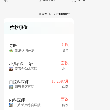
查看全部
4
个在招职位>>
推荐职位
面议
导医
贵港达明医院
贵港
面议
小儿内科主治医师
爱育华妇儿医院
北京
10-20K/月
口腔科医师+门诊+高铁直达+五险
新野新区医院
南阳
面议
内科医师
云和城南综合医院
丽水