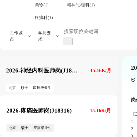
急诊(1)
精神/心理科(1)
疼痛科(1)
工作城
学历要
市
求
2
2026-神经内科医师岗(J18292)
15-16K/月
北京
硕士
应届毕业生
岗
2026-疼痛医师岗(J18316)
15-16K/月
【
1
北京
硕士
应届毕业生
2
3