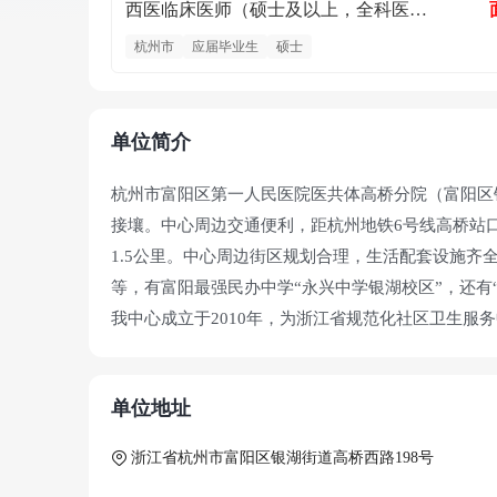
西医临床医师（硕士及以上，全科医学、内科学优先）
杭州市
应届毕业生
硕士
单位简介
杭州市富阳区第一人民医院医共体高桥分院（富阳区
接壤。中心周边交通便利，距杭州地铁6号线高桥站口仅
1.5公里。中心周边街区规划合理，生活配套设施齐
等，有富阳最强民办中学“永兴中学银湖校区”，还有
我中心成立于2010年，为浙江省规范化社区卫生服务
范社区卫生服务中心。占地20亩，现有业务用房面积
心业务科室设置齐全，各类大型医疗设备都基本配备；
单位地址
25人；本科及以上学历35人，研究生2人。
中心作为社区卫生服务中心，主要职能是以居民健康
浙江省杭州市富阳区银湖街道高桥西路198号
将基本医疗、预防、保健、康复、健康教育等基本公