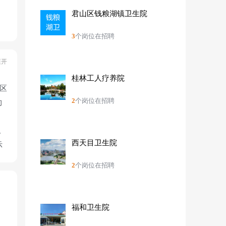
君山区钱粮湖镇卫生院
3
个岗位在招聘
桂林工人疗养院
区
2
个岗位在招聘
约
。
西天目卫生院
示
中
2
个岗位在招聘
称
务
福和卫生院