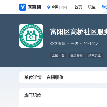
首页
职位
单
全国
[切换]
富阳区高桥社区服
公立医院
一级
50~199人
五险一金
住房补贴
绩效奖金
单位详情
在招职位
热门职位