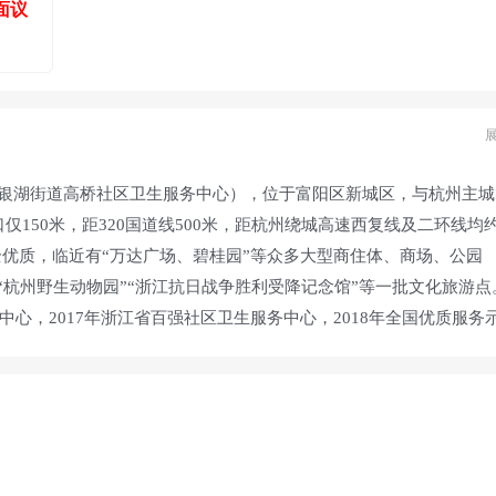
面议
银湖街道高桥社区卫生服务中心），位于富阳区新城区，与杭州主城
150米，距320国道线500米，距杭州绕城高速西复线及二环线均
全优质，临近有“万达广场、碧桂园”等众多大型商住体、商场、公园
“杭州野生动物园”“浙江抗日战争胜利受降记念馆”等一批文化旅游点
中心，2017年浙江省百强社区卫生服务中心，2018年全国优质服务
4500平方米，工作环境舒适，职工生活设施到位，食堂三餐供应。
中心现有工作人员63人，副高级职称3人、中级职称21人，初级职
为中心，以居民家庭为单位，健康促进为目的，通过家庭医生签约服
共卫生服务工作落实到社区、家庭和个人。中心现服务辖区内有16个