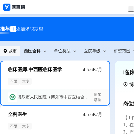
推荐
添加求职期望
城市
西医全科
单位类型
医院等级
薪资范围
临床医师-中西医临床医学
4.5-6K/月
临
不限
大专
博
博尔
博乐市人民医院（博乐市中西医结合医院）
塔拉
岗位
全科医生
4.5-6K/月
【工作
1、
不限
大专
2、