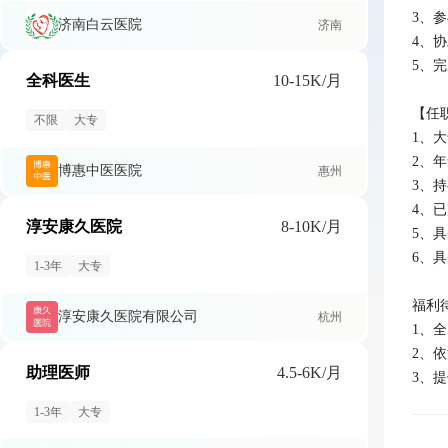
3、
济南白云医院
济南
4、
5、
全科医生
10-15K/月
【任职
不限
大专
1、
2、年
博惠中医医院
惠州
3、
4、
淳安康久医院
8-10K/月
5、
6、
1-3年
大专
福利待
淳安康久医院有限公司
杭州
1、
2、
助理医师
4.5-6K/月
3、
1-3年
大专